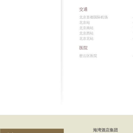
交通
北京首都国际机场
北京站
北京南站
北京西站
北京北站
医院
密云区医院
海湾酒店集团