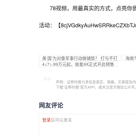
78视频，用最真实的方式，点亮你
活动：【
8cjVGdkyAuHwSRRkeCZXbTJ
美‘国’为对委军事行动做铺垫？ 打与不打
海南
4<7>.99万元起，极氪9X正式开启预售
声明：证券时报力求信息真实、准确，文章提及内
下载“证券时报”官方APP，或关注官方微信公众
网友评论
登录
后可以发言