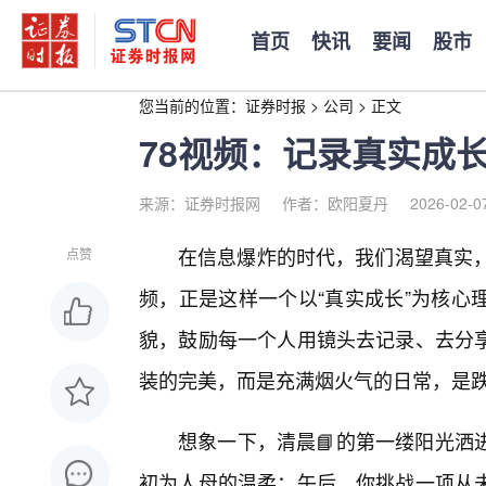
首页
快讯
要闻
股市
您当前的位置：
证券时报
>
公司
>
正文
78视频：记录真实成
来源：证券时报网
作者：欧阳夏丹
2026-02-0
在信息爆炸的时代，我们渴望真实，
点赞
频，正是这样一个以“真实成长”为核心
貌，鼓励每一个人用镜头去记录、去分享
装的完美，而是充满烟火气的日常，是
想象一下，清晨📘的第一缕阳光洒
初为人母的温柔；午后，你挑战一项从